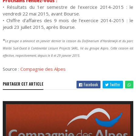
Prochains rendez-vous :
• Résultats du 1er semestre de l’exercice 2014-2015 : le
vendredi 22 mai 2015, avant Bourse.
• Chiffre d’affaires des 9 mois de l’exercice 2014-2015 : le
jeudi 23 juillet 2015, après Bourse.
*
Le groupe a annoncé en janvier dernier la cession du Dolfinarium d’Harderwijk et du parc
Walibi Sud-Ouest à Continental Leisure Projects SARL, lié au groupe Aspro. Cette cession est
effective, respectivement, depuis le 8 et 29 janvier 2015.
Source :
Compagnie des Alpes
PARTAGER CET ARTICLE
Facebook
Twitter