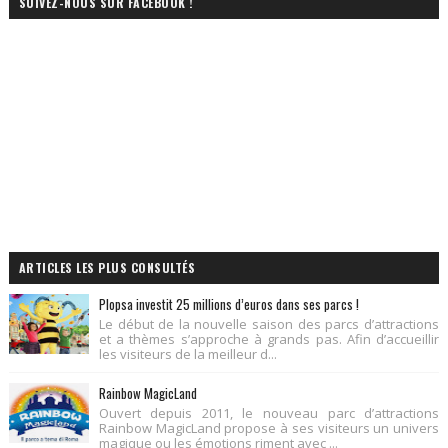
SUIVEZ-NOUS SUR FACEBOOK !
ARTICLES LES PLUS CONSULTÉS
Plopsa investit 25 millions d’euros dans ses parcs !
Le début de la nouvelle saison des parcs d’attractions
et a thèmes s’approche à grands pas. Afin d’accueillir
les visiteurs de la meilleur d...
Rainbow MagicLand
Ouvert depuis 2011, le nouveau parc d’attractions
Rainbow MagicLand propose à ses visiteurs un univers
magique ou les émotions riment avec ...