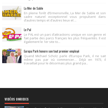
La Mer de Sable
En pleine forêt d’Ermenonville, La Mer de Sable et son
cadre naturel exceptionnel vous propulsent dans
d’autres temps et d’autres lieux et ...
Le Pal
Le PAL est un parc d’attractions unique en son genre et
fait partie des parcs français les plus fréquentés. Il est
également le 1er site to...
Europa Park honore son tout premier employé
Quand Michael Scholz parle d’Europa Park, il ne sait
même pas par où commencer… Déjà en 1973, il
travaillait pour le désormais plus grand pa...
VIDÉOS ONRIDES