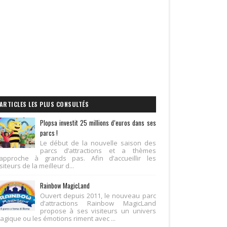
ARTICLES LES PLUS CONSULTÉS
Plopsa investit 25 millions d’euros dans ses
parcs !
Le début de la nouvelle saison des
parcs d’attractions et a thèmes
’approche à grands pas. Afin d’accueillir les
siteurs de la meilleur d...
Rainbow MagicLand
Ouvert depuis 2011, le nouveau parc
d’attractions Rainbow MagicLand
propose à ses visiteurs un univers
agique ou les émotions riment avec ...