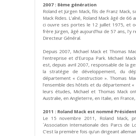
2007 : 8ème génération
Roland et Jürgen Mack, fils de Franz Mack, s
Mack Rides. L’aîné, Roland Mack âgé de 66 an
ci ouvre ses portes le 12 juillet 1975, et 
frère Jürgen, âgé aujourd’hui de 57 ans, l'y r
Directeur Général.
Depuis 2007, Michael Mack et Thomas Mack,
l’entreprise et d’Europa Park. Michael Mac
est, depuis avril 2007, responsable de la g
la stratégie de développement, du d
département «
Construction
». Thomas Mack,
l’ensemble des hôtels et du département «
leurs études, Michael et Thomas Mack ont 
Australie, en Angleterre, en Italie, en Franc
2011 : Roland Mack est nommé Président
Le 15 novembre 2011, Roland Mack, pro
´Association Internationale des Parcs de L
C’est la première fois qu’un dirigeant alleman