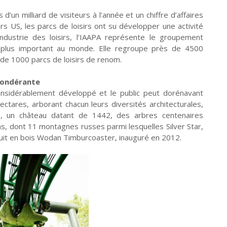
 d’un milliard de visiteurs à l’année et un chiffre d’affaires
ars US, les parcs de loisirs ont su développer une activité
industrie des loisirs, l’IAAPA représente le groupement
le plus important au monde. Elle regroupe près de 4500
 de 1000 parcs de loisirs de renom.
pondérante
onsidérablement développé et le public peut dorénavant
ctares, arborant chacun leurs diversités architecturales,
re, un château datant de 1442, des arbres centenaires
ns, dont 11 montagnes russes parmi lesquelles Silver Star,
uit en bois Wodan Timburcoaster, inauguré en 2012.