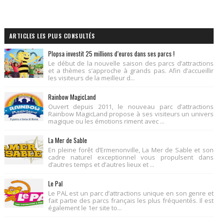
ARTICLES LES PLUS CONSULTÉS
Plopsa investit 25 millions d’euros dans ses parcs !
Le début de la nouvelle saison des parcs d’attractions
et a thèmes s’approche à grands pas. Afin d’accueillir
les visiteurs de la meilleur d...
Rainbow MagicLand
Ouvert depuis 2011, le nouveau parc d’attractions
Rainbow MagicLand propose à ses visiteurs un univers
magique ou les émotions riment avec ...
La Mer de Sable
En pleine forêt d’Ermenonville, La Mer de Sable et son
cadre naturel exceptionnel vous propulsent dans
d’autres temps et d’autres lieux et ...
Le Pal
Le PAL est un parc d’attractions unique en son genre et
fait partie des parcs français les plus fréquentés. Il est
également le 1er site to...