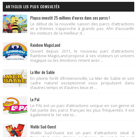
ARTICLES LES PLUS CONSULTÉS
Plopsa investit 25 millions d’euros dans ses parcs !
Le début de la nouvelle saison des parcs d’attractions
et a thèmes s’approche à grands pas. Afin d’accueillir
les visiteurs de la meilleur d...
Rainbow MagicLand
Ouvert depuis 2011, le nouveau parc d’attractions
Rainbow MagicLand propose à ses visiteurs un univers
magique ou les émotions riment avec ...
La Mer de Sable
En pleine forêt d’Ermenonville, La Mer de Sable et son
cadre naturel exceptionnel vous propulsent dans
d’autres temps et d’autres lieux et ...
Le Pal
Le PAL est un parc d’attractions unique en son genre et
fait partie des parcs français les plus fréquentés. Il est
également le 1er site to...
Walibi Sud-Ouest
Walibi Sud-Ouest est un parc d'attractions situé à