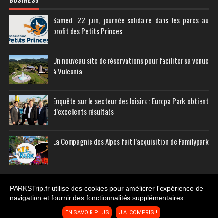
Samedi 22 juin, journée solidaire dans les parcs au
profit des Petits Princes
Un nouveau site de réservations pour faciliter sa venue
à Vulcania
Enquête sur le secteur des loisirs : Europa Park obtient
d’excellents résultats
La Compagnie des Alpes fait l’acquisition de Familypark
PARKSTrip.fr utilise des cookies pour améliorer l'expérience de
navigation et fournir des fonctionnalités supplémentaires
Copyright © 2011-
2026
PARKS Trip
EN SAVOIR PLUS
J'AI COMPRIS !