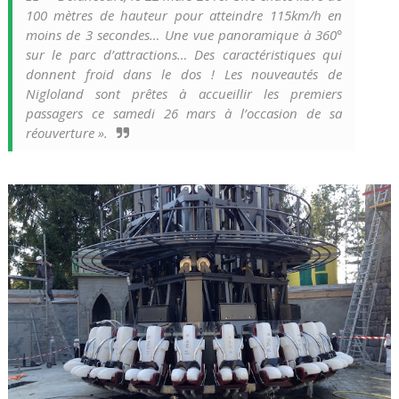
100 mètres de hauteur pour atteindre 115km/h en
moins de 3 secondes… Une vue panoramique à 360°
sur le parc d’attractions… Des caractéristiques qui
donnent froid dans le dos ! Les nouveautés de
Nigloland sont prêtes à accueillir les premiers
passagers ce samedi 26 mars à l’occasion de sa
réouverture
».