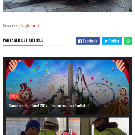
Source :
Nigloland
PARTAGER CET ARTICLE
Facebook
Twitter
2017
Concours Nigloland 2017 : Découvrez les résultats !