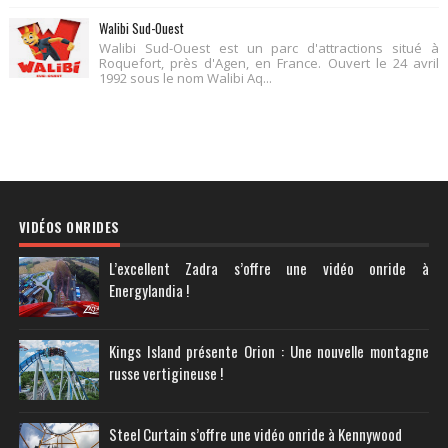
Walibi Sud-Ouest
Walibi Sud-Ouest est un parc d'attractions situé à
Roquefort, près d'Agen, en France. Ouvert le 24 avril
1992 sous le nom Walibi Aq...
VIDÉOS ONRIDES
L’excellent Zadra s’offre une vidéo onride à
Energylandia !
Kings Island présente Orion : Une nouvelle montagne
russe vertigineuse !
Steel Curtain s’offre une vidéo onride à Kennywood