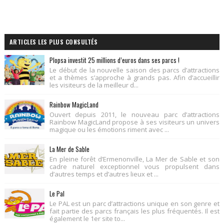
ARTICLES LES PLUS CONSULTÉS
Plopsa investit 25 millions d’euros dans ses parcs !
Le début de la nouvelle saison des parcs d’attractions
et a thèmes s’approche à grands pas. Afin d’accueillir
les visiteurs de la meilleur d...
Rainbow MagicLand
Ouvert depuis 2011, le nouveau parc d’attractions
Rainbow MagicLand propose à ses visiteurs un univers
magique ou les émotions riment avec ...
La Mer de Sable
En pleine forêt d’Ermenonville, La Mer de Sable et son
cadre naturel exceptionnel vous propulsent dans
d’autres temps et d’autres lieux et ...
Le Pal
Le PAL est un parc d’attractions unique en son genre et
fait partie des parcs français les plus fréquentés. Il est
également le 1er site to...