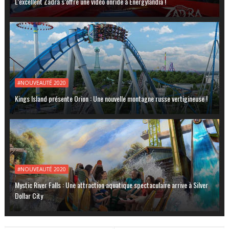
L’excellent Zadra s’offre une vidéo onride à Energylandia !
#NOUVEAUTÉ 2020
Kings Island présente Orion : Une nouvelle montagne russe vertigineuse !
#NOUVEAUTÉ 2020
Mystic River Falls : Une attraction aquatique spectaculaire arrive à Silver
Dollar City