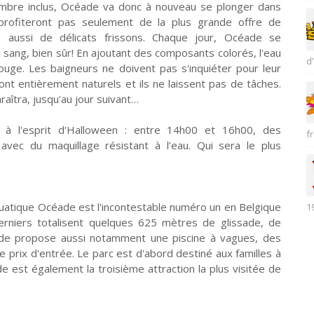
mbre inclus, Océade va donc à nouveau se plonger dans
 profiteront pas seulement de la plus grande offre de
aussi de délicats frissons. Chaque jour, Océade se
 sang, bien sûr! En ajoutant des composants colorés, l'eau
d’
rouge. Les baigneurs ne doivent pas s'inquiéter pour leur
 sont entièrement naturels et ils ne laissent pas de tâches.
raîtra, jusqu'au jour suivant…
 à l'esprit d'Halloween : entre 14h00 et 16h00, des
fr
avec du maquillage résistant à l’eau. Qui sera le plus
aquatique Océade est l'incontestable numéro un en Belgique
1
rniers totalisent quelques 625 mètres de glissade, de
éade propose aussi notamment une piscine à vagues, des
le prix d'entrée. Le parc est d'abord destiné aux familles à
e est également la troisième attraction la plus visitée de