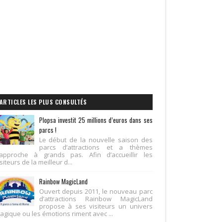
ARTICLES LES PLUS CONSULTÉS
Plopsa investit 25 millions d’euros dans ses
parcs !
Le début de la nouvelle saison des
parcs d’attractions et a thèmes
’approche à grands pas. Afin d’accueillir les
siteurs de la meilleur d...
Rainbow MagicLand
Ouvert depuis 2011, le nouveau parc
d’attractions Rainbow MagicLand
propose à ses visiteurs un univers
agique ou les émotions riment avec ...