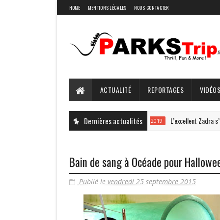
HOME
MENTIONS LÉGALES
NOUS CONTACTER
ACTUALITÉ
REPORTAGES
VIDÉOS
Dernières actualités
L’excellent Zadra s’offre 
#NOUVEAUTÉ 2019
Bain de sang à Océade pour Hallowe
Publié le vendredi 25 septembre 2015