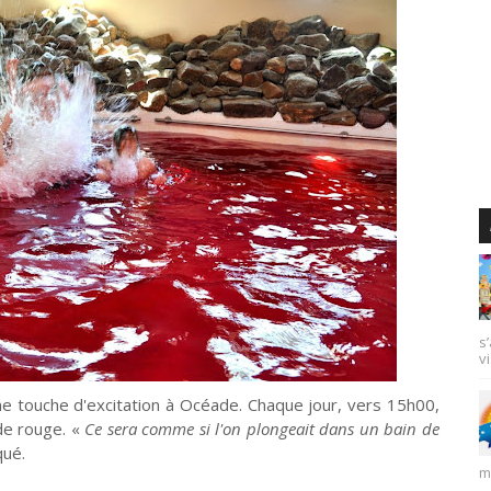
s
vi
 touche d'excitation à Océade. Chaque jour, vers 15h00,
de rouge. «
Ce sera comme si l'on plongeait dans un bain de
qué.
m