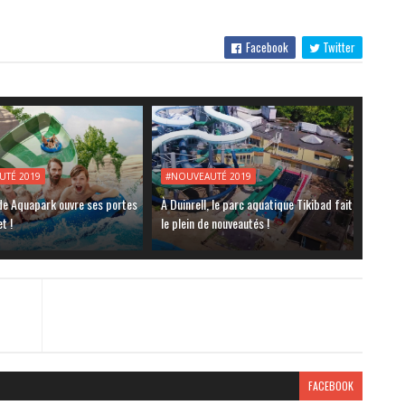
Facebook
Twitter
UTÉ 2019
#NOUVEAUTÉ 2019
de Aquapark ouvre ses portes
À Duinrell, le parc aquatique Tikibad fait
et !
le plein de nouveautés !
FACEBOOK