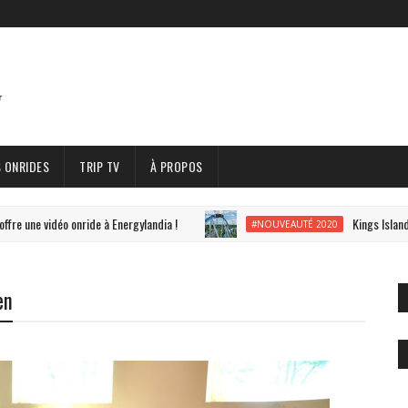
 ONRIDES
TRIP TV
À PROPOS
une vidéo onride à Energylandia !
Kings Island prés
#NOUVEAUTÉ 2020
en