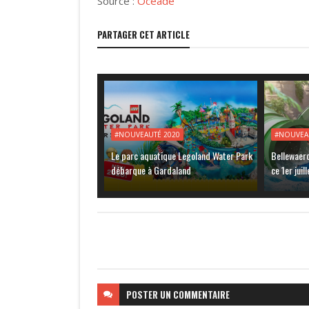
Source :
Océade
PARTAGER CET ARTICLE
#NOUVEAUTÉ 2020
#NOUVEA
Le parc aquatique Legoland Water Park
Bellewaer
débarque à Gardaland
ce 1er juill
POSTER
UN COMMENTAIRE