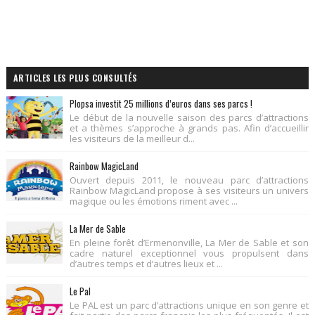
ARTICLES LES PLUS CONSULTÉS
Plopsa investit 25 millions d’euros dans ses parcs !
Le début de la nouvelle saison des parcs d’attractions
et a thèmes s’approche à grands pas. Afin d’accueillir
les visiteurs de la meilleur d...
Rainbow MagicLand
Ouvert depuis 2011, le nouveau parc d’attractions
Rainbow MagicLand propose à ses visiteurs un univers
magique ou les émotions riment avec ...
La Mer de Sable
En pleine forêt d’Ermenonville, La Mer de Sable et son
cadre naturel exceptionnel vous propulsent dans
d’autres temps et d’autres lieux et ...
Le Pal
Le PAL est un parc d’attractions unique en son genre et