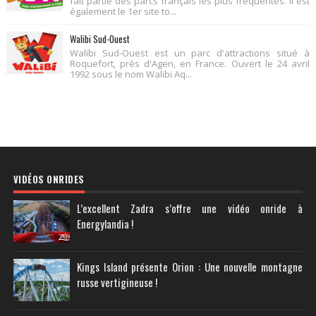
fait partie des parcs français les plus fréquentés. Il est
également le 1er site to...
Walibi Sud-Ouest
Walibi Sud-Ouest est un parc d'attractions situé à
Roquefort, près d'Agen, en France. Ouvert le 24 avril
1992 sous le nom Walibi Aq...
VIDÉOS ONRIDES
L’excellent Zadra s’offre une vidéo onride à
Energylandia !
Kings Island présente Orion : Une nouvelle montagne
russe vertigineuse !