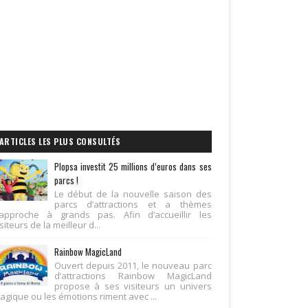
ARTICLES LES PLUS CONSULTÉS
Plopsa investit 25 millions d’euros dans ses
parcs !
Le début de la nouvelle saison des
parcs d’attractions et a thèmes
’approche à grands pas. Afin d’accueillir les
siteurs de la meilleur d...
Rainbow MagicLand
Ouvert depuis 2011, le nouveau parc
d’attractions Rainbow MagicLand
propose à ses visiteurs un univers
agique ou les émotions riment avec ...