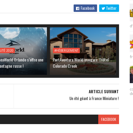
Facebook
Twitter
d’
UTÉ 2020
#HÉBERGEMENT
fr
eaWorld Orlando s’offre une
PortAventura World inaugure l’Hôtel
ontagne russe !
Colorado Creek
c
ARTICLE SUIVANT
d
Un été géant à France Miniature !
FACEBOOK