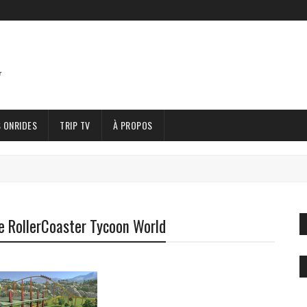
 ONRIDES
TRIP TV
À PROPOS
me RollerCoaster Tycoon World