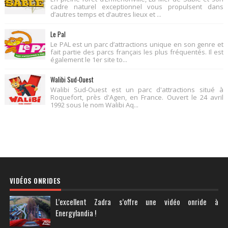
cadre naturel exceptionnel vous propulsent dans
d’autres temps et d’autres lieux et ...
Le Pal
Le PAL est un parc d’attractions unique en son genre et
fait partie des parcs français les plus fréquentés. Il est
également le 1er site to...
Walibi Sud-Ouest
Walibi Sud-Ouest est un parc d'attractions situé à
Roquefort, près d'Agen, en France. Ouvert le 24 avril
1992 sous le nom Walibi Aq...
VIDÉOS ONRIDES
L’excellent Zadra s’offre une vidéo onride à
Energylandia !