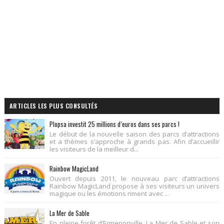
ARTICLES LES PLUS CONSULTÉS
Plopsa investit 25 millions d’euros dans ses parcs !
Le début de la nouvelle saison des parcs d’attractions
et a thèmes s’approche à grands pas. Afin d’accueillir
les visiteurs de la meilleur d...
Rainbow MagicLand
Ouvert depuis 2011, le nouveau parc d’attractions
Rainbow MagicLand propose à ses visiteurs un univers
magique ou les émotions riment avec ...
La Mer de Sable
En pleine forêt d’Ermenonville, La Mer de Sable et son