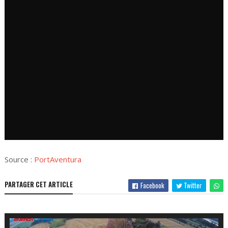
Source :
PortAventura
PARTAGER CET ARTICLE
Facebook
Twitter