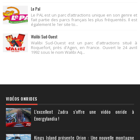
Le Pal
Le PAL est un parc d’attractions unique en son genre et
fait partie des parcs français les plus fréquentés. Il est
également le 1er site to...
Walibi Sud-Ouest
Walibi Sud-Ouest est un parc d'attractions situé à
Roquefort, près d'Agen, en France. Ouvert le 24 avril
1992 sous le nom Walibi Aq...
VIDÉOS ONRIDES
L’excellent Zadra s’offre une vidéo onride à
Energylandia !
Kings Island présente Orion : Une nouvelle montagne