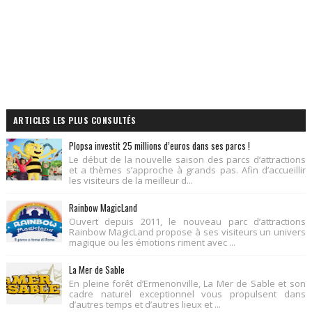
ARTICLES LES PLUS CONSULTÉS
Plopsa investit 25 millions d’euros dans ses parcs !
Le début de la nouvelle saison des parcs d’attractions
et a thèmes s’approche à grands pas. Afin d’accueillir
les visiteurs de la meilleur d...
Rainbow MagicLand
Ouvert depuis 2011, le nouveau parc d’attractions
Rainbow MagicLand propose à ses visiteurs un univers
magique ou les émotions riment avec ...
La Mer de Sable
En pleine forêt d’Ermenonville, La Mer de Sable et son
cadre naturel exceptionnel vous propulsent dans
d’autres temps et d’autres lieux et ...