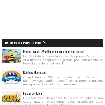
ARTICLES LES PLUS CONSULTÉS
Plopsa investit 25 millions d’euros dans ses parcs !
Le début de la nouvelle saison des parcs d’attractions
et a thèmes s’approche à grands pas. Afin d’accueillir
les visiteurs de la meilleur d...
Rainbow MagicLand
Ouvert depuis 2011, le nouveau parc d’attractions
Rainbow MagicLand propose à ses visiteurs un univers
magique ou les émotions riment avec ...
La Mer de Sable
En pleine forêt d’Ermenonville, La Mer de Sable et son
cadre naturel exceptionnel vous propulsent dans