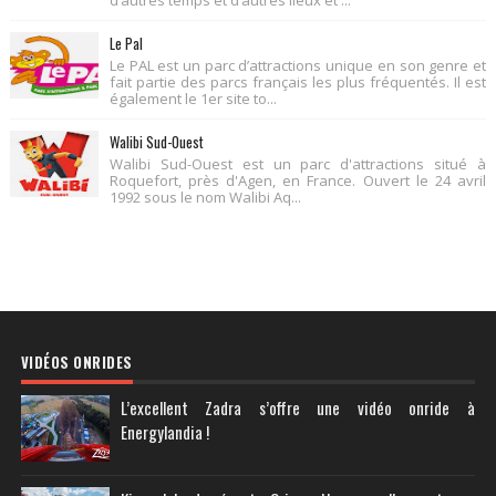
d’autres temps et d’autres lieux et ...
Le Pal
Le PAL est un parc d’attractions unique en son genre et
fait partie des parcs français les plus fréquentés. Il est
également le 1er site to...
Walibi Sud-Ouest
Walibi Sud-Ouest est un parc d'attractions situé à
Roquefort, près d'Agen, en France. Ouvert le 24 avril
1992 sous le nom Walibi Aq...
VIDÉOS ONRIDES
L’excellent Zadra s’offre une vidéo onride à
Energylandia !