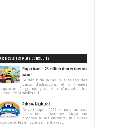
ARTICLES LES PLUS CONSULTÉS
Plopsa investit 25 millions d’euros dans ses
parcs !
Le début de la nouvelle saison des
parcs d’attractions et a thèmes
’approche à grands pas. Afin d’accueillir les
siteurs de la meilleur d...
Rainbow MagicLand
Ouvert depuis 2011, le nouveau parc
d’attractions Rainbow MagicLand
propose à ses visiteurs un univers
agique ou les émotions riment avec ...