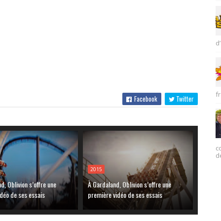
d’
fr
Facebook
Twitter
c
d
2015
d, Oblivion s’offre une
À Gardaland, Oblivion s’offre une
déo de ses essais
première vidéo de ses essais