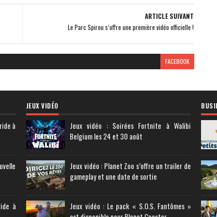
ARTICLE SUIVANT
Le Parc Spirou s’offre une première vidéo officielle !
FACEBOOK
JEUX VIDÉO
BUSI
ride à
Jeux vidéo : Soirées Fortnite à Walibi
Belgium les 24 et 30 août
uvelle
Jeux vidéo : Planet Zoo s’offre un trailer de
gameplay et une date de sortie
ride à
Jeux vidéo : Le pack « S.O.S. Fantômes »
est disponible pour Planet Coaster