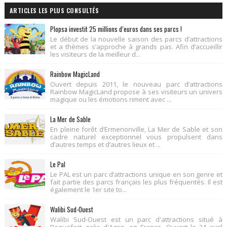
ARTICLES LES PLUS CONSULTÉS
Plopsa investit 25 millions d’euros dans ses parcs !
Le début de la nouvelle saison des parcs d’attractions
et a thèmes s’approche à grands pas. Afin d’accueillir
les visiteurs de la meilleur d...
Rainbow MagicLand
Ouvert depuis 2011, le nouveau parc d’attractions
Rainbow MagicLand propose à ses visiteurs un univers
magique ou les émotions riment avec ...
La Mer de Sable
En pleine forêt d’Ermenonville, La Mer de Sable et son
cadre naturel exceptionnel vous propulsent dans
d’autres temps et d’autres lieux et ...
Le Pal
Le PAL est un parc d’attractions unique en son genre et
fait partie des parcs français les plus fréquentés. Il est
également le 1er site to...
Walibi Sud-Ouest
Walibi Sud-Ouest est un parc d'attractions situé à