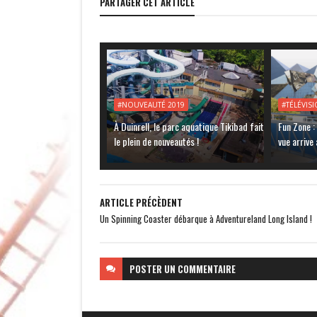
PARTAGER CET ARTICLE
#NOUVEAUTÉ 2019
#TÉLÉVIS
À Duinrell, le parc aquatique Tikibad fait
Fun Zone :
le plein de nouveautés !
vue arrive
ARTICLE PRÉCÈDENT
Un Spinning Coaster débarque à Adventureland Long Island !
POSTER
UN COMMENTAIRE