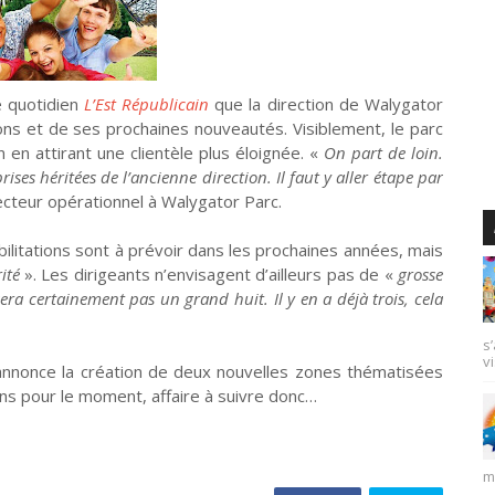
e quotidien
L’Est Républicain
que la direction de Walygator
ons et de ses prochaines nouveautés. Visiblement, le parc
en attirant une clientèle plus éloignée. «
On part de loin.
ses héritées de l’ancienne direction. Il faut y aller étape par
ecteur opérationnel à Walygator Parc.
bilitations sont à prévoir dans les prochaines années, mais
ité
». Les dirigeants n’envisagent d’ailleurs pas de «
grosse
sera certainement pas un grand huit. Il y en a déjà trois, cela
s
vi
annonce la création de deux nouvelles zones thématisées
ons pour le moment, affaire à suivre donc…
m