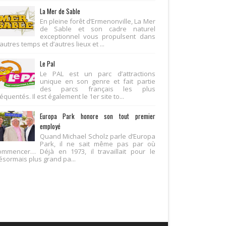
La Mer de Sable
En pleine forêt d’Ermenonville, La Mer
de Sable et son cadre naturel
exceptionnel vous propulsent dans
autres temps et d’autres lieux et ...
Le Pal
Le PAL est un parc d’attractions
unique en son genre et fait partie
des parcs français les plus
équentés. Il est également le 1er site to...
Europa Park honore son tout premier
employé
Quand Michael Scholz parle d’Europa
Park, il ne sait même pas par où
ommencer… Déjà en 1973, il travaillait pour le
ésormais plus grand pa...