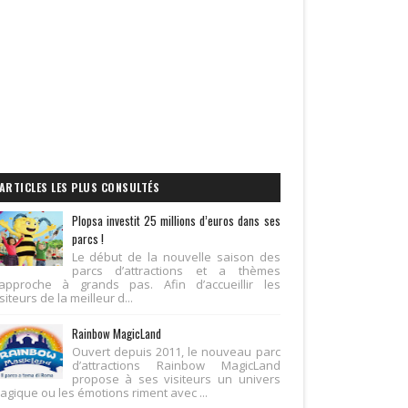
ARTICLES LES PLUS CONSULTÉS
Plopsa investit 25 millions d’euros dans ses
parcs !
Le début de la nouvelle saison des
parcs d’attractions et a thèmes
’approche à grands pas. Afin d’accueillir les
siteurs de la meilleur d...
Rainbow MagicLand
Ouvert depuis 2011, le nouveau parc
d’attractions Rainbow MagicLand
propose à ses visiteurs un univers
agique ou les émotions riment avec ...