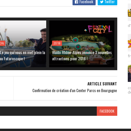
Facebook
Twitter
d’
ION
2018
 Le jeu qui vous en met plein la
Walibi Rhône-Alpes annonce 3 nouvelles
fr
 au Futuroscope !
attractions pour 2018 !
ARTICLE SUIVANT
c
Confirmation de création d'un Center Parcs en Bourgogne
d
FACEBOOK