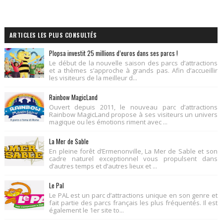
ARTICLES LES PLUS CONSULTÉS
Plopsa investit 25 millions d’euros dans ses parcs !
Le début de la nouvelle saison des parcs d’attractions
et a thèmes s’approche à grands pas. Afin d’accueillir
les visiteurs de la meilleur d...
Rainbow MagicLand
Ouvert depuis 2011, le nouveau parc d’attractions
Rainbow MagicLand propose à ses visiteurs un univers
magique ou les émotions riment avec ...
La Mer de Sable
En pleine forêt d’Ermenonville, La Mer de Sable et son
cadre naturel exceptionnel vous propulsent dans
d’autres temps et d’autres lieux et ...
Le Pal
Le PAL est un parc d’attractions unique en son genre et
fait partie des parcs français les plus fréquentés. Il est
également le 1er site to...