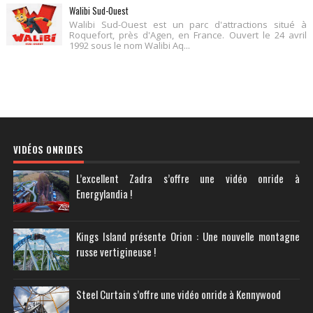
Walibi Sud-Ouest
Walibi Sud-Ouest est un parc d'attractions situé à
Roquefort, près d'Agen, en France. Ouvert le 24 avril
1992 sous le nom Walibi Aq...
VIDÉOS ONRIDES
L’excellent Zadra s’offre une vidéo onride à
Energylandia !
Kings Island présente Orion : Une nouvelle montagne
russe vertigineuse !
Steel Curtain s’offre une vidéo onride à Kennywood