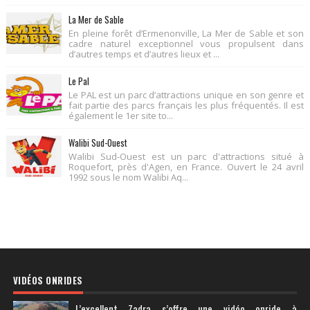
La Mer de Sable
En pleine forêt d’Ermenonville, La Mer de Sable et son
cadre naturel exceptionnel vous propulsent dans
d’autres temps et d’autres lieux et ...
Le Pal
Le PAL est un parc d’attractions unique en son genre et
fait partie des parcs français les plus fréquentés. Il est
également le 1er site to...
Walibi Sud-Ouest
Walibi Sud-Ouest est un parc d'attractions situé à
Roquefort, près d'Agen, en France. Ouvert le 24 avril
1992 sous le nom Walibi Aq...
VIDÉOS ONRIDES
L’excellent Zadra s’offre une vidéo onride à