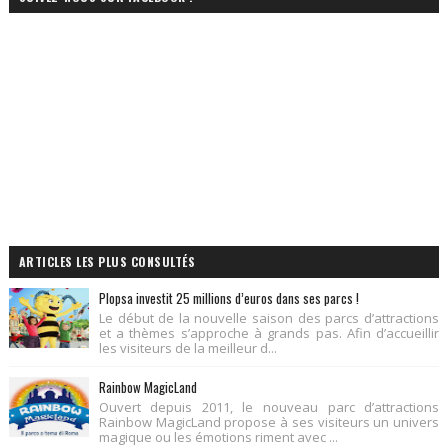
ARTICLES LES PLUS CONSULTÉS
Plopsa investit 25 millions d’euros dans ses parcs !
Le début de la nouvelle saison des parcs d’attractions
et a thèmes s’approche à grands pas. Afin d’accueillir
les visiteurs de la meilleur d...
Rainbow MagicLand
Ouvert depuis 2011, le nouveau parc d’attractions
Rainbow MagicLand propose à ses visiteurs un univers
magique ou les émotions riment avec ...