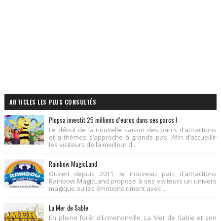
ARTICLES LES PLUS CONSULTÉS
Plopsa investit 25 millions d’euros dans ses parcs !
Le début de la nouvelle saison des parcs d’attractions
et a thèmes s’approche à grands pas. Afin d’accueillir
les visiteurs de la meilleur d...
Rainbow MagicLand
Ouvert depuis 2011, le nouveau parc d’attractions
Rainbow MagicLand propose à ses visiteurs un univers
magique ou les émotions riment avec ...
La Mer de Sable
En pleine forêt d’Ermenonville, La Mer de Sable et son