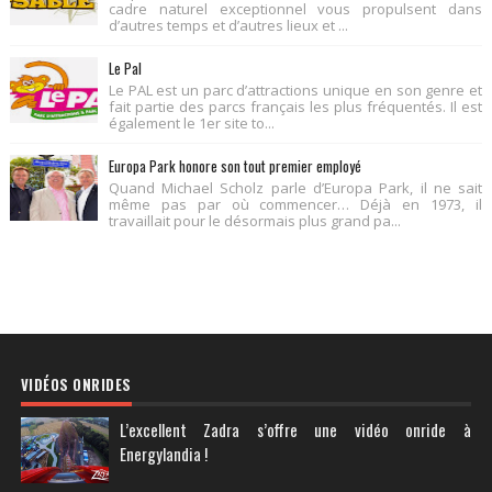
cadre naturel exceptionnel vous propulsent dans
d’autres temps et d’autres lieux et ...
Le Pal
Le PAL est un parc d’attractions unique en son genre et
fait partie des parcs français les plus fréquentés. Il est
également le 1er site to...
Europa Park honore son tout premier employé
Quand Michael Scholz parle d’Europa Park, il ne sait
même pas par où commencer… Déjà en 1973, il
travaillait pour le désormais plus grand pa...
VIDÉOS ONRIDES
L’excellent Zadra s’offre une vidéo onride à
Energylandia !