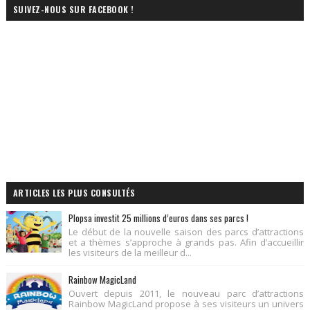
SUIVEZ-NOUS SUR FACEBOOK !
ARTICLES LES PLUS CONSULTÉS
Plopsa investit 25 millions d’euros dans ses parcs !
Le début de la nouvelle saison des parcs d’attractions
et a thèmes s’approche à grands pas. Afin d’accueillir
les visiteurs de la meilleur d...
Rainbow MagicLand
Ouvert depuis 2011, le nouveau parc d’attractions
Rainbow MagicLand propose à ses visiteurs un univers