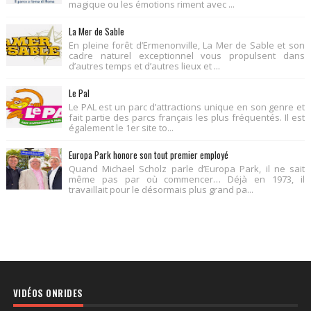
magique ou les émotions riment avec ...
La Mer de Sable
En pleine forêt d’Ermenonville, La Mer de Sable et son
cadre naturel exceptionnel vous propulsent dans
d’autres temps et d’autres lieux et ...
Le Pal
Le PAL est un parc d’attractions unique en son genre et
fait partie des parcs français les plus fréquentés. Il est
également le 1er site to...
Europa Park honore son tout premier employé
Quand Michael Scholz parle d’Europa Park, il ne sait
même pas par où commencer… Déjà en 1973, il
travaillait pour le désormais plus grand pa...
VIDÉOS ONRIDES