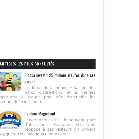
ARTICLES LES PLUS CONSULTÉS
Plopsa investit 25 millions d’euros dans ses
parcs !
Le début de la nouvelle saison des
parcs d’attractions et a thèmes
’approche à grands pas. Afin d’accueillir les
siteurs de la meilleur d...
Rainbow MagicLand
Ouvert depuis 2011, le nouveau parc
d’attractions Rainbow MagicLand
propose à ses visiteurs un univers
agique ou les émotions riment avec ...