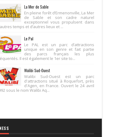
La Mer de Sable
En pleine forêt d’Ermenonville, La Mer
de Sable et son cadre naturel
exceptionnel vous propulsent dans
autres temps et d’autres lieux et ...
Le Pal
Le PAL est un parc d’attractions
unique en son genre et fait partie
des parcs français les plus
équentés. Il est également le 1er site to...
Walibi Sud-Ouest
Walibi Sud-Ouest est un parc
d'attractions situé à Roquefort, près
d'Agen, en France. Ouvert le 24 avril
992 sous le nom Walibi Aq...
NESS