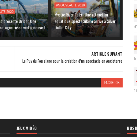
#NOUVEAUTÉ 2020
UTÉ 2020
Mystic River Falls : Une attraction
nd présente Orion : Une
aquatique spectaculaire arrive à Silver
d’
ontagne russe vertigineuse !
Dollar City
ARTICLE SUIVANT
fr
Le Puy du Fou signe pour la création d’un spectacle en Angleterre
FACEBOOK
1
JEUX VIDÉO
BUSI