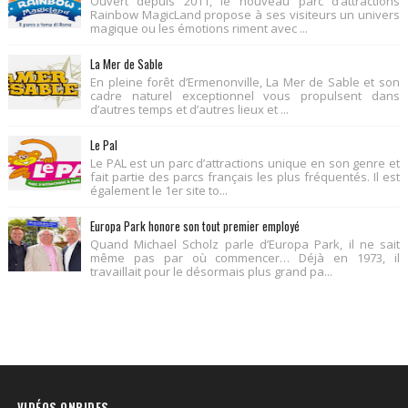
Ouvert depuis 2011, le nouveau parc d’attractions
Rainbow MagicLand propose à ses visiteurs un univers
magique ou les émotions riment avec ...
La Mer de Sable
En pleine forêt d’Ermenonville, La Mer de Sable et son
cadre naturel exceptionnel vous propulsent dans
d’autres temps et d’autres lieux et ...
Le Pal
Le PAL est un parc d’attractions unique en son genre et
fait partie des parcs français les plus fréquentés. Il est
également le 1er site to...
Europa Park honore son tout premier employé
Quand Michael Scholz parle d’Europa Park, il ne sait
même pas par où commencer… Déjà en 1973, il
travaillait pour le désormais plus grand pa...
VIDÉOS ONRIDES