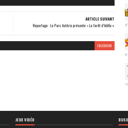
ARTICLE SUIVANT
d’
Reportage : Le Parc Astérix présente « La forêt d’Idéfix »
FACEBOOK
fr
1
JEUX VIDÉO
BUSI