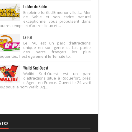
La Mer de Sable
En pleine forêt d’Ermenonville, La Mer
de Sable et son cadre naturel
exceptionnel vous propulsent dans
autres temps et d’autres lieux et ...
Le Pal
Le PAL est un parc d’attractions
unique en son genre et fait partie
des parcs français les plus
équentés. Il est également le 1er site to...
Walibi Sud-Ouest
Walibi Sud-Ouest est un parc
d'attractions situé à Roquefort, près
d'Agen, en France. Ouvert le 24 avril
992 sous le nom Walibi Aq...
NESS