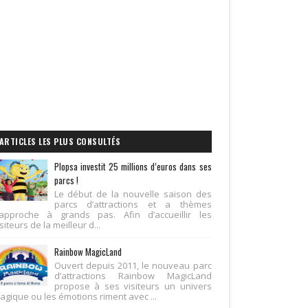
ARTICLES LES PLUS CONSULTÉS
Plopsa investit 25 millions d’euros dans ses
parcs !
Le début de la nouvelle saison des
parcs d’attractions et a thèmes
’approche à grands pas. Afin d’accueillir les
siteurs de la meilleur d...
Rainbow MagicLand
Ouvert depuis 2011, le nouveau parc
d’attractions Rainbow MagicLand
propose à ses visiteurs un univers
agique ou les émotions riment avec ...