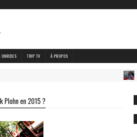
 ONRIDES
TRIP TV
À PROPOS
#N
k Plohn en 2015 ?