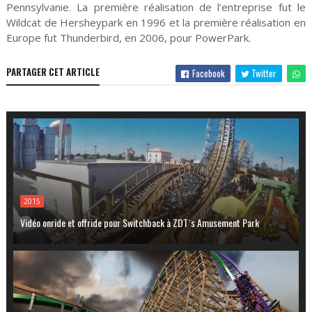
Pennsylvanie. La première réalisation de l’entreprise fut le
Wildcat de Hersheypark en 1996 et la première réalisation en
Europe fut Thunderbird, en 2006, pour PowerPark.
PARTAGER CET ARTICLE
Facebook
Twitter
2015
Vidéo onride et offride pour Switchback à ZDT`s Amusement Park