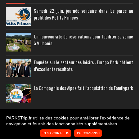
Samedi 22 juin, journée solidaire dans les parcs au
profit des Petits Princes
Un nouveau site de réservations pour faciliter sa venue
à Vulcania
Enquête sur le secteur des loisirs : Europa Park obtient
d’excellents résultats
La Compagnie des Alpes fait l’acquisition de Familypark
PARKSTrip.fr utilise des cookies pour améliorer l'expérience de
navigation et fournir des fonctionnalités supplémentaires
Copyright © 2011-
2026
PARKS Trip
EN SAVOIR PLUS
J'AI COMPRIS !