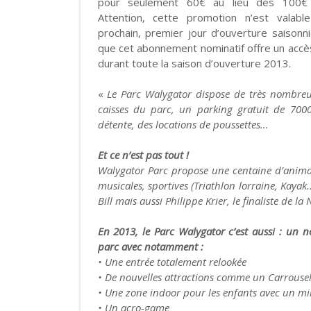
pour seulement 60€ au lieu des 100€ 
Attention, cette promotion n’est valabl
prochain, premier jour d’ouverture saisonni
que cet abonnement nominatif offre un accès
durant toute la saison d’ouverture 2013.
«
Le Parc Walygator dispose de très nombreu
caisses du parc, un parking gratuit de 7000
détente, des locations de poussettes…
Et ce n’est pas tout !
Walygator Parc propose une centaine d’animat
musicales, sportives (Triathlon lorraine, Kayak
Bill mais aussi Philippe Krier, le finaliste de la
En 2013, le Parc Walygator c’est aussi : un
parc avec notamment :
• Une entrée totalement relookée
• De nouvelles attractions comme un Carrousel 
• Une zone indoor pour les enfants avec un mi
• Un acro-game