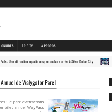
 ONRIDES
TRIP TV
À PROPOS
s : Une attraction aquatique spectaculaire arrive à Silver Dollar City
#JE
 Annuel de Walygator Parc !
es : le parc d’attractions
n billet annuel WalyPass