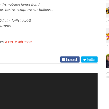
la thématique James Bond
orchestre, sculpture sur ballons…
(Juin, Juillet, Août)
d’
aurants…
les
à cette adresse
.
fr
Facebook
Twitter
c
d