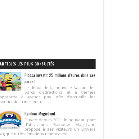
ARTICLES LES PLUS CONSULTÉS
Plopsa investit 25 millions d’euros dans ses
parcs !
Le début de la nouvelle saison des
parcs d’attractions et a thèmes
’approche à grands pas. Afin d’accueillir les
siteurs de la meilleur d...
Rainbow MagicLand
Ouvert depuis 2011, le nouveau parc
d’attractions Rainbow MagicLand
propose à ses visiteurs un univers
agique ou les émotions riment avec ...