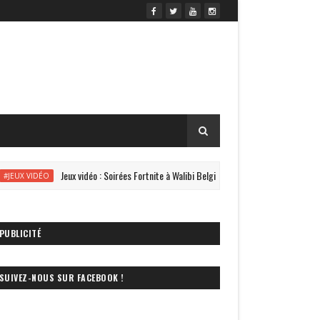
Jeux vidéo : Soirées Fortnite à Walibi Belgium les 24 et 30 août
UX VIDÉO
PUBLICITÉ
SUIVEZ-NOUS SUR FACEBOOK !