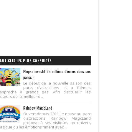
ARTICLES LES PLUS CONSULTÉS
Plopsa investit 25 millions d’euros dans ses
parcs !
Le début de la nouvelle saison des
parcs d’attractions et a thèmes
’approche à grands pas. Afin d’accueillir les
siteurs de la meilleur d...
Rainbow MagicLand
Ouvert depuis 2011, le nouveau parc
d’attractions Rainbow MagicLand
propose à ses visiteurs un univers
agique ou les émotions riment avec ...