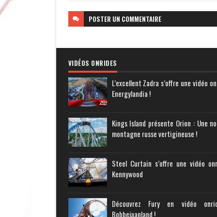
POSTER
UN COMMENTAIRE
VIDÉOS ONRIDES
L’excellent Zadra s’offre une vidéo on
Energylandia !
Kings Island présente Orion : Une no
montagne russe vertigineuse !
Steel Curtain s’offre une vidéo on
Kennywood
Découvrez Fury en vidéo onr
Bobbejaanland !