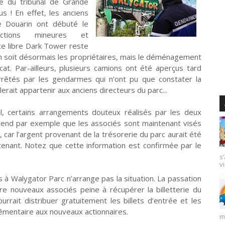
e du tribunal de Grande
s ! En effet, les anciens
e Douarin ont débuté le
actions mineures et
te libre Dark Tower reste
 en soit désormais les propriétaires, mais le déménagement
icat. Par-ailleurs, plusieurs camions ont été aperçus tard
arrêtés par les gendarmes qui n’ont pu que constater la
ait appartenir aux anciens directeurs du parc...
al, certains arrangements douteux réalisés par les deux
rend par exemple que les associés sont maintenant visés
car l’argent provenant de la trésorerie du parc aurait été
tenant. Notez que cette information est confirmée par le
s
vi
s à Walygator Parc n’arrange pas la situation. La passation
e nouveaux associés peine à récupérer la billetterie du
urrait distribuer gratuitement les billets d’entrée et les
plémentaire aux nouveaux actionnaires.
m