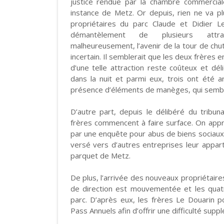
justice rendue par la chambre commercial
instance de Metz. Or depuis, rien ne va plu
propriétaires du parc Claude et Didier L
démantèlement de plusieurs attr
malheureusement, l’avenir de la tour de chu
incertain. Il semblerait que les deux frères
d’une telle attraction reste coûteux et dél
dans la nuit et parmi eux, trois ont été 
présence d’éléments de manèges, qui sembler
D’autre part, depuis le délibéré du tribun
frères commencent à faire surface. On app
par une enquête pour abus de biens sociaux, 
versé vers d’autres entreprises leur appar
parquet de Metz.
De plus, l’arrivée des nouveaux propriétaire
de direction est mouvementée et les quatr
parc. D’après eux, les frères Le Douarin po
Pass Annuels afin d’offrir une difficulté sup