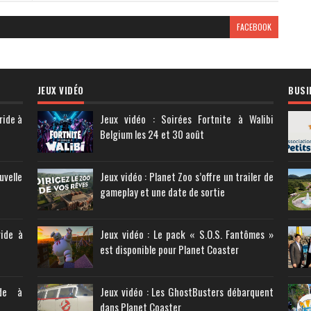
FACEBOOK
JEUX VIDÉO
BUSI
ride à
Jeux vidéo : Soirées Fortnite à Walibi
Belgium les 24 et 30 août
uvelle
Jeux vidéo : Planet Zoo s’offre un trailer de
gameplay et une date de sortie
ride à
Jeux vidéo : Le pack « S.O.S. Fantômes »
est disponible pour Planet Coaster
ide à
Jeux vidéo : Les GhostBusters débarquent
dans Planet Coaster