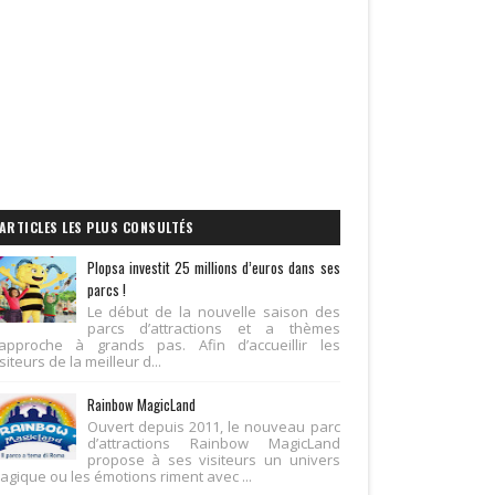
ARTICLES LES PLUS CONSULTÉS
Plopsa investit 25 millions d’euros dans ses
parcs !
Le début de la nouvelle saison des
parcs d’attractions et a thèmes
’approche à grands pas. Afin d’accueillir les
siteurs de la meilleur d...
Rainbow MagicLand
Ouvert depuis 2011, le nouveau parc
d’attractions Rainbow MagicLand
propose à ses visiteurs un univers
agique ou les émotions riment avec ...