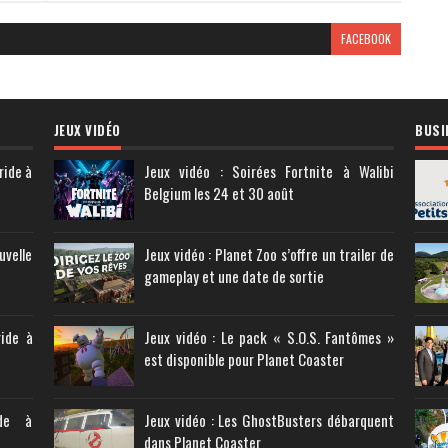
FACEBOOK
JEUX VIDÉO
BUSI
ride à
Jeux vidéo : Soirées Fortnite à Walibi
Belgium les 24 et 30 août
uvelle
Jeux vidéo : Planet Zoo s’offre un trailer de
gameplay et une date de sortie
ride à
Jeux vidéo : Le pack « S.O.S. Fantômes »
est disponible pour Planet Coaster
ide à
Jeux vidéo : Les GhostBusters débarquent
dans Planet Coaster