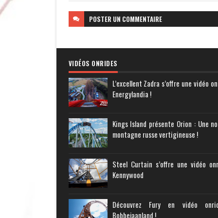
POSTER
UN COMMENTAIRE
VIDÉOS ONRIDES
L’excellent Zadra s’offre une vidéo on
Energylandia !
Kings Island présente Orion : Une no
montagne russe vertigineuse !
Steel Curtain s’offre une vidéo on
Kennywood
Découvrez Fury en vidéo onr
Bobbejaanland !