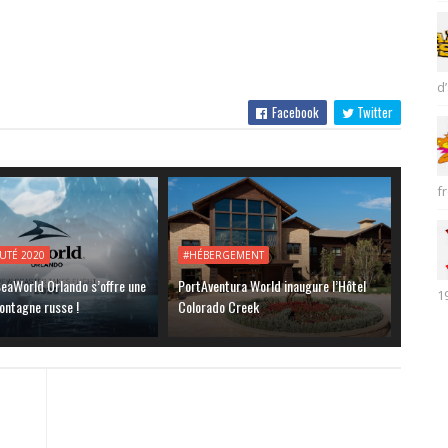
d’
Facebook
Twitter
fr
UTÉ 2020
#HÉBERGEMENT
eaWorld Orlando s’offre une
PortAventura World inaugure l’Hôtel
1
ontagne russe !
Colorado Creek