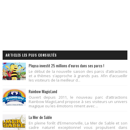
ARTICLES LES PLUS CONSULTÉS
Plopsa investit 25 millions d’euros dans ses parcs !
Le début de la nouvelle saison des parcs d’attractions
et a thèmes s’approche à grands pas. Afin d’accueillir
les visiteurs de la meilleur d...
Rainbow MagicLand
Ouvert depuis 2011, le nouveau parc d’attractions
Rainbow MagicLand propose à ses visiteurs un univers
magique ou les émotions riment avec ...
La Mer de Sable
En pleine forêt d’Ermenonville, La Mer de Sable et son
cadre naturel exceptionnel vous propulsent dans