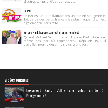
d’autres temps et d’autres lieux et ...
Le Pal
Le PAL est un parc d’attractions unique en son genre et
fait partie des parcs français les plus fréquentés. Il est
également le 1er site to...
Europa Park honore son tout premier employé
Quand Michael Scholz parle d’Europa Park, il ne sait
même pas par où commencer… Déjà en 1973, il
travaillait pour le désormais plus grand pa...
VIDÉOS ONRIDES
L’excellent Zadra s’offre une vidéo onride à
Energylandia !