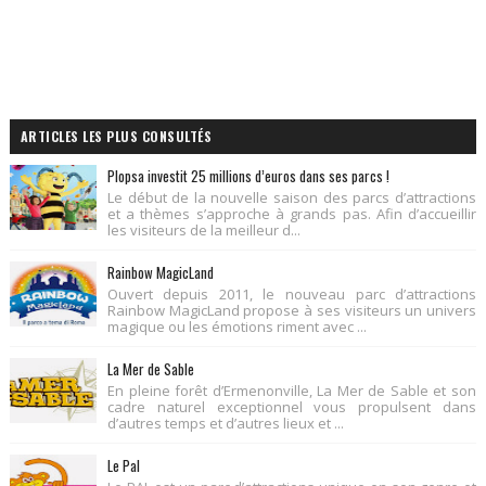
ARTICLES LES PLUS CONSULTÉS
Plopsa investit 25 millions d’euros dans ses parcs !
Le début de la nouvelle saison des parcs d’attractions
et a thèmes s’approche à grands pas. Afin d’accueillir
les visiteurs de la meilleur d...
Rainbow MagicLand
Ouvert depuis 2011, le nouveau parc d’attractions
Rainbow MagicLand propose à ses visiteurs un univers
magique ou les émotions riment avec ...
La Mer de Sable
En pleine forêt d’Ermenonville, La Mer de Sable et son
cadre naturel exceptionnel vous propulsent dans
d’autres temps et d’autres lieux et ...
Le Pal