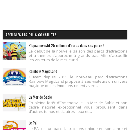
ARTICLES LES PLUS CONSULTÉS
Plopsa investit 25 millions d’euros dans ses parcs !
Le début de la nouvelle saison des parcs d’attractions
et a thèmes s’approche à grands pas. Afin d’accueillir
les visiteurs de la meilleur d...
Rainbow MagicLand
Ouvert depuis 2011, le nouveau parc d’attractions
Rainbow MagicLand propose à ses visiteurs un univers
magique ou les émotions riment avec ...
La Mer de Sable
En pleine forêt d’Ermenonville, La Mer de Sable et son
cadre naturel exceptionnel vous propulsent dans
d’autres temps et d’autres lieux et ...
Le Pal
Le PAL est un parc d’attractions unique en son genre et