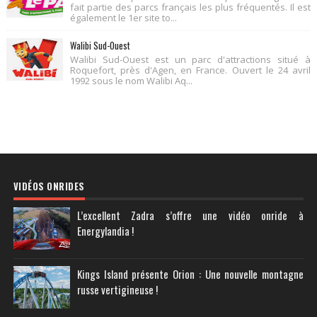
fait partie des parcs français les plus fréquentés. Il est
également le 1er site to...
Walibi Sud-Ouest
Walibi Sud-Ouest est un parc d'attractions situé à
Roquefort, près d'Agen, en France. Ouvert le 24 avril
1992 sous le nom Walibi Aq...
VIDÉOS ONRIDES
L’excellent Zadra s’offre une vidéo onride à
Energylandia !
Kings Island présente Orion : Une nouvelle montagne
russe vertigineuse !