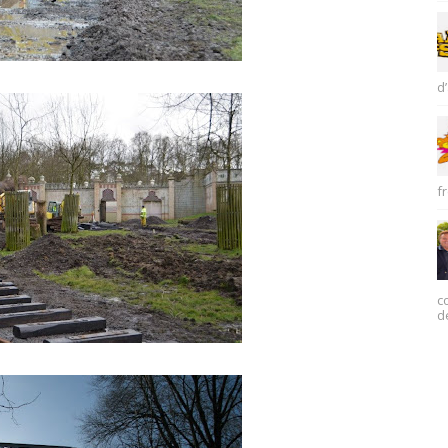
d’
fr
c
d