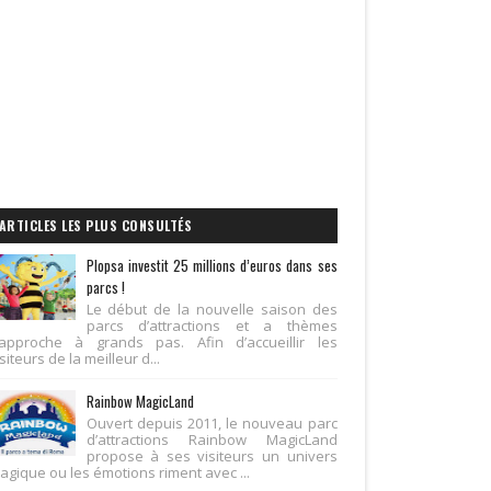
ARTICLES LES PLUS CONSULTÉS
Plopsa investit 25 millions d’euros dans ses
parcs !
Le début de la nouvelle saison des
parcs d’attractions et a thèmes
’approche à grands pas. Afin d’accueillir les
siteurs de la meilleur d...
Rainbow MagicLand
Ouvert depuis 2011, le nouveau parc
d’attractions Rainbow MagicLand
propose à ses visiteurs un univers
agique ou les émotions riment avec ...