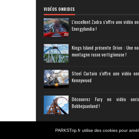
VIDÉOS ONRIDES
L’excellent Zadra s’offre une vidéo on
Energylandia !
Kings Island présente Orion : Une no
montagne russe vertigineuse !
Steel Curtain s’offre une vidéo on
Kennywood
Découvrez Fury en vidéo onr
Bobbejaanland !
PARKSTrip.fr utilise des cookies pour améli
Copyright © 2011-
2026
PARKS Trip