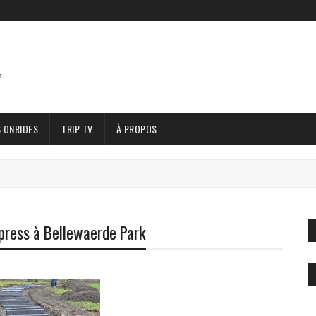
 ONRIDES
TRIP TV
À PROPOS
press à Bellewaerde Park