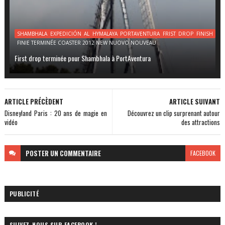
SHAMBHALA EXPEDICIÓN AL HYMALAYA PORTAVENTURA FRIST DROP FINISH
FINIE TERMINÉE COASTER 2012 NEW NUOVO NOUVEAU
First drop terminée pour Shambhala à PortAventura
ARTICLE PRÉCÈDENT
ARTICLE SUIVANT
Disneyland Paris : 20 ans de magie en
Découvrez un clip surprenant autour
vidéo
des attractions
POSTER
UN COMMENTAIRE
FACEBOOK
PUBLICITÉ
SUIVEZ-NOUS SUR FACEBOOK !