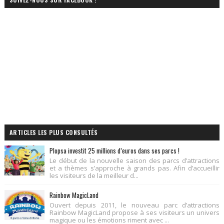
ARTICLES LES PLUS CONSULTÉS
Plopsa investit 25 millions d’euros dans ses parcs !
Le début de la nouvelle saison des parcs d’attractions
et a thèmes s’approche à grands pas. Afin d’accueillir
les visiteurs de la meilleur d...
Rainbow MagicLand
Ouvert depuis 2011, le nouveau parc d’attractions
Rainbow MagicLand propose à ses visiteurs un univers
magique ou les émotions riment avec ...