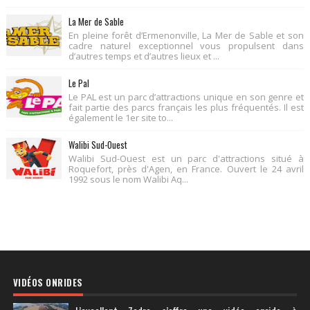
La Mer de Sable
En pleine forêt d’Ermenonville, La Mer de Sable et son
cadre naturel exceptionnel vous propulsent dans
d’autres temps et d’autres lieux et ...
Le Pal
Le PAL est un parc d’attractions unique en son genre et
fait partie des parcs français les plus fréquentés. Il est
également le 1er site to...
Walibi Sud-Ouest
Walibi Sud-Ouest est un parc d'attractions situé à
Roquefort, près d'Agen, en France. Ouvert le 24 avril
1992 sous le nom Walibi Aq...
VIDÉOS ONRIDES