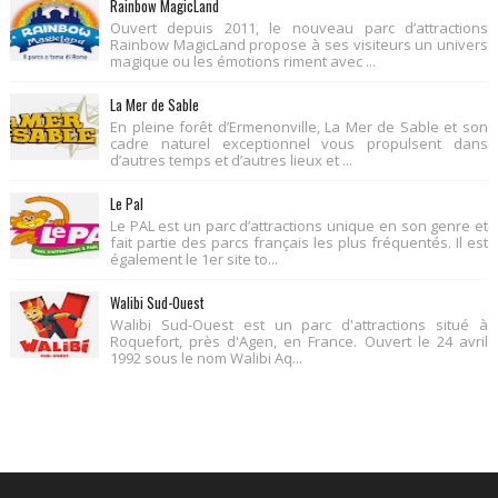
Rainbow MagicLand
Ouvert depuis 2011, le nouveau parc d’attractions
Rainbow MagicLand propose à ses visiteurs un univers
magique ou les émotions riment avec ...
La Mer de Sable
En pleine forêt d’Ermenonville, La Mer de Sable et son
cadre naturel exceptionnel vous propulsent dans
d’autres temps et d’autres lieux et ...
Le Pal
Le PAL est un parc d’attractions unique en son genre et
fait partie des parcs français les plus fréquentés. Il est
également le 1er site to...
Walibi Sud-Ouest
Walibi Sud-Ouest est un parc d'attractions situé à
Roquefort, près d'Agen, en France. Ouvert le 24 avril
1992 sous le nom Walibi Aq...