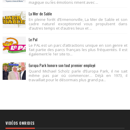
magique ou les émotions riment avec ...
La Mer de Sable
En pleine forêt d’Ermenonville, La Mer de Sable et son
cadre naturel exceptionnel vous propulsent dans
d’autres temps et d’autres lieux et ...
Le Pal
Le PAL est un parc d’attractions unique en son genre et
fait partie des parcs français les plus fréquentés. Il est
également le 1er site to...
Europa Park honore son tout premier employé
Quand Michael Scholz parle d’Europa Park, il ne sait
même pas par où commencer… Déjà en 1973, il
travaillait pour le désormais plus grand pa...
VIDÉOS ONRIDES