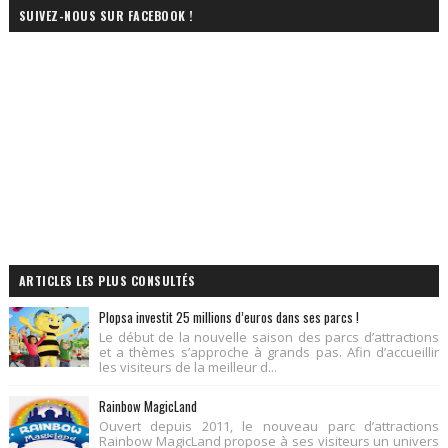
SUIVEZ-NOUS SUR FACEBOOK !
ARTICLES LES PLUS CONSULTÉS
Plopsa investit 25 millions d’euros dans ses parcs !
Le début de la nouvelle saison des parcs d’attractions
et a thèmes s’approche à grands pas. Afin d’accueillir
les visiteurs de la meilleur d...
Rainbow MagicLand
Ouvert depuis 2011, le nouveau parc d’attractions
Rainbow MagicLand propose à ses visiteurs un univers