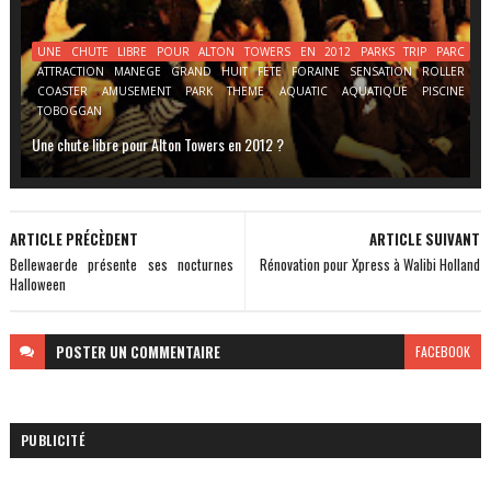
UNE CHUTE LIBRE POUR ALTON TOWERS EN 2012 PARKS TRIP PARC
ATTRACTION MANEGE GRAND HUIT FETE FORAINE SENSATION ROLLER
COASTER AMUSEMENT PARK THEME AQUATIC AQUATIQUE PISCINE
TOBOGGAN
Une chute libre pour Alton Towers en 2012 ?
ARTICLE PRÉCÈDENT
ARTICLE SUIVANT
Bellewaerde présente ses nocturnes
Rénovation pour Xpress à Walibi Holland
Halloween
POSTER
UN COMMENTAIRE
FACEBOOK
PUBLICITÉ