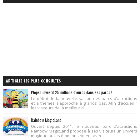
ARTICLES LES PLUS CONSULTÉS
Plopsa investit 25 millions d’euros dans ses parcs !
Le début de la nouvelle saison des parcs d’attractions
et a thèmes s’approche à grands pas. Afin d’accueillir
les visiteurs de la meilleur d...
Rainbow MagicLand
Ouvert depuis 2011, le nouveau parc d’attractions
Rainbow MagicLand propose à ses visiteurs un univers
magique ou les émotions riment avec ...