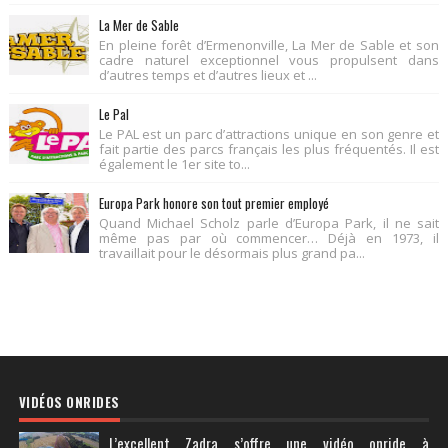
La Mer de Sable
En pleine forêt d’Ermenonville, La Mer de Sable et son
cadre naturel exceptionnel vous propulsent dans
d’autres temps et d’autres lieux et ...
Le Pal
Le PAL est un parc d’attractions unique en son genre et
fait partie des parcs français les plus fréquentés. Il est
également le 1er site to...
Europa Park honore son tout premier employé
Quand Michael Scholz parle d’Europa Park, il ne sait
même pas par où commencer… Déjà en 1973, il
travaillait pour le désormais plus grand pa...
VIDÉOS ONRIDES
L’excellent Zadra s’offre une vidéo onride à