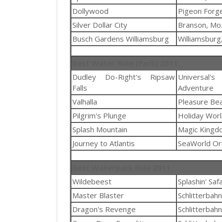
Dollywood
Pigeon Forge
Silver Dollar City
Branson, Mo
Busch Gardens Williamsburg
Williamsburg,
Best Water Ride (Park) 2011
Dudley Do-Right's Ripsaw
Universa
Falls
Adventure
Valhalla
Pleasure Bea
Pilgrim's Plunge
Holiday Wor
Splash Mountain
Magic Kingd
Journey to Atlantis
SeaWorld Or
Best Waterpark Ride 2011
Wildebeest
Splashin' Safa
Master Blaster
Schlitterbahn
Dragon's Revenge
Schlitterbahn