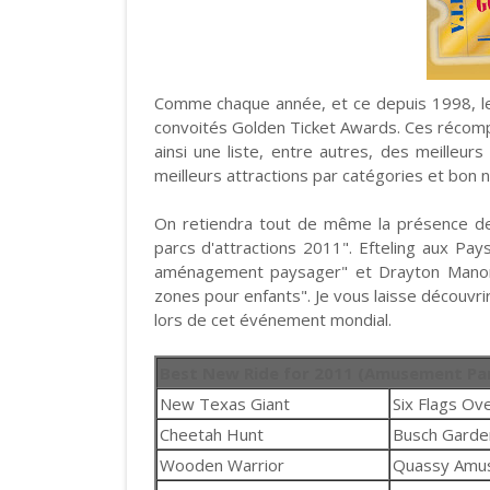
Comme chaque année, et ce depuis 1998, l
convoités Golden Ticket Awards. Ces récompe
ainsi une liste, entre autres, des meilleur
meilleurs attractions par catégories et bon 
On retiendra tout de même la présence de 
parcs d'attractions 2011". Efteling aux Pay
aménagement paysager" et Drayton Manor e
zones pour enfants". Je vous laisse découvrir
lors de cet événement mondial.
Best New Ride for 2011 (Amusement Pa
New Texas Giant
Six Flags Ov
Cheetah Hunt
Busch Garde
Wooden Warrior
Quassy Amu