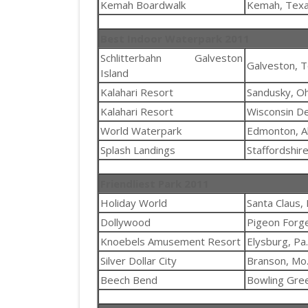
Kemah Boardwalk
Kemah, Tex
Best Indoor Waterpark 2011
Schlitterbahn Galveston
Galveston, 
Island
Kalahari Resort
Sandusky, Oh
Kalahari Resort
Wisconsin Del
World Waterpark
Edmonton, A
Splash Landings
Staffordshir
Friendliest Park 2011
Holiday World
Santa Claus, 
Dollywood
Pigeon Forg
Knoebels Amusement Resort
Elysburg, Pa.
Silver Dollar City
Branson, Mo
Beech Bend
Bowling Gree