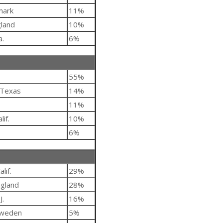
mark
11%
land
10%
a.
6%
55%
 Texas
14%
11%
if.
10%
6%
lif.
29%
ngland
28%
J.
16%
Sweden
5%