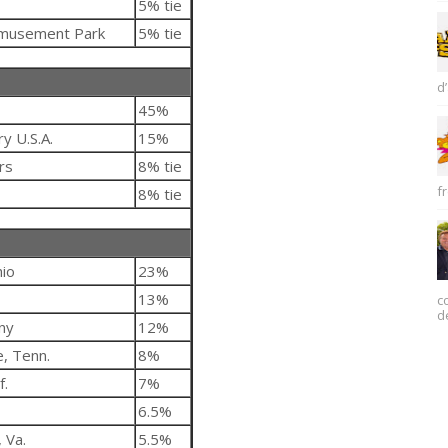
5% tie
musement Park
5% tie
d’
45%
y U.S.A.
15%
rs
8% tie
fr
8% tie
io
23%
13%
c
d
ny
12%
, Tenn.
8%
f.
7%
6.5%
 Va.
5.5%