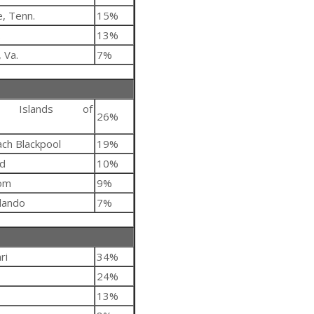
, Tenn.
15%
.
13%
 Va.
7%
l's Islands of
26%
ch Blackpool
19%
ld
10%
om
9%
lando
7%
ri
34%
24%
13%