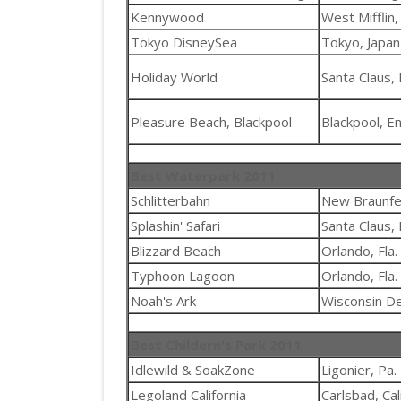
Kennywood
West Mifflin,
Tokyo DisneySea
Tokyo, Japan
Holiday World
Santa Claus, 
Pleasure Beach, Blackpool
Blackpool, E
Best Waterpark 2011
Schlitterbahn
New Braunfe
Splashin' Safari
Santa Claus, 
Blizzard Beach
Orlando, Fla.
Typhoon Lagoon
Orlando, Fla.
Noah's Ark
Wisconsin Del
Best Childern's Park 2011
Idlewild & SoakZone
Ligonier, Pa.
Legoland California
Carlsbad, Cali