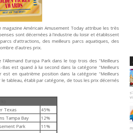
e magazine Américain Amusement Today attribue les très
nses sont décernées à l'industrie du loisir et établissent
s parcs d'attractions, des meilleurs parcs aquatiques, des
nombre d'autres prix.
l'Allemand Europa Park dans le top trois des "Meilleurs
s-Bas est quand à lui second dans la catégorie "Meilleurs
st en quatrième position dans la catégorie "Meilleurs
 le tableau, établi par catégorie, de tous les prix décernés
s
vi
rk)
er Texas
45%
ns Tampa Bay
12%
sement Park
11%
m