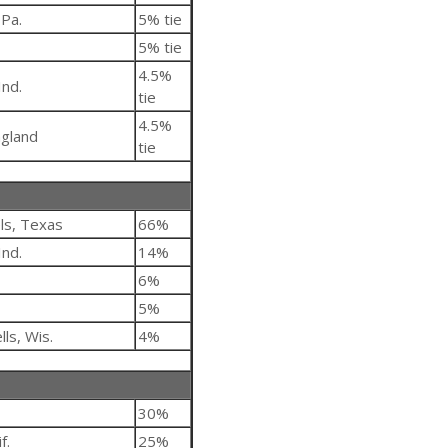
 Pa.
5% tie
5% tie
4.5%
Ind.
tie
4.5%
ngland
tie
ls, Texas
66%
Ind.
14%
6%
5%
ls, Wis.
4%
30%
f.
25%