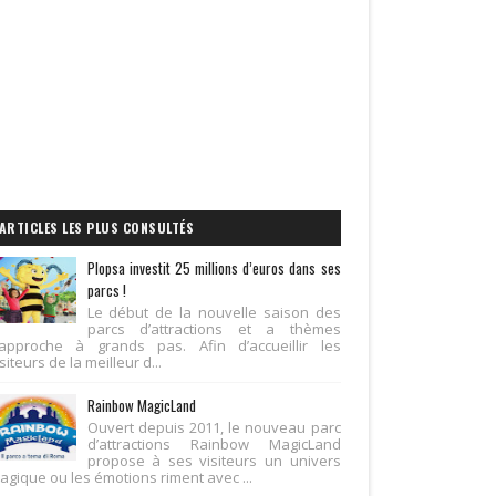
ARTICLES LES PLUS CONSULTÉS
Plopsa investit 25 millions d’euros dans ses
parcs !
Le début de la nouvelle saison des
parcs d’attractions et a thèmes
’approche à grands pas. Afin d’accueillir les
siteurs de la meilleur d...
Rainbow MagicLand
Ouvert depuis 2011, le nouveau parc
d’attractions Rainbow MagicLand
propose à ses visiteurs un univers
agique ou les émotions riment avec ...