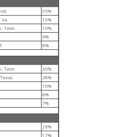
Ind.
35%
 Va.
15%
, Tenn.
10%
9%
f.
8%
, Tenn.
30%
 Texas
28%
.
10%
8%
7%
29%
17%