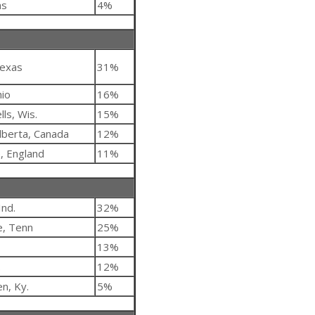
as
4%
Texas
31%
io
16%
ls, Wis.
15%
lberta, Canada
12%
e, England
11%
Ind.
32%
e, Tenn
25%
13%
.
12%
n, Ky.
5%