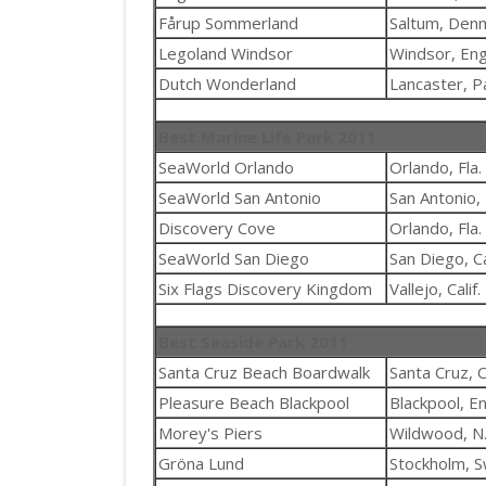
Fårup Sommerland
Saltum, Den
Legoland Windsor
Windsor, Eng
Dutch Wonderland
Lancaster, P
Best Marine Life Park 2011
SeaWorld Orlando
Orlando, Fla.
SeaWorld San Antonio
San Antonio,
Discovery Cove
Orlando, Fla.
SeaWorld San Diego
San Diego, Cal
Six Flags Discovery Kingdom
Vallejo, Calif.
Best Seaside Park 2011
Santa Cruz Beach Boardwalk
Santa Cruz, Ca
Pleasure Beach Blackpool
Blackpool, E
Morey's Piers
Wildwood, N.
Gröna Lund
Stockholm, 