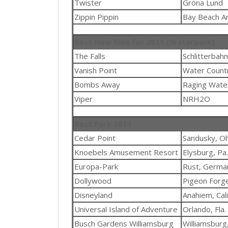
Twister
Gröna Lund
Zippin Pippin
Bay Beach A
Best New Ride for 2011 (Waterpark)
The Falls
Schlitterbahn
Vanish Point
Water Countr
Bombs Away
Raging Wate
Viper
NRH2O
Best Park 2011
Cedar Point
Sandusky, Oh
Knoebels Amusement Resort
Elysburg, Pa.
Europa-Park
Rust, Germa
Dollywood
Pigeon Forge
Disneyland
Anahiem, Cali
Universal Island of Adventure
Orlando, Fla.
Busch Gardens Williamsburg
Williamsburg,