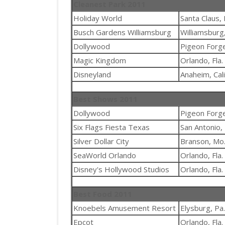
Cleanest Park 2011
Holiday World
Santa Claus, 
Busch Gardens Williamsburg
Williamsburg,
Dollywood
Pigeon Forge
Magic Kingdom
Orlando, Fla.
Disneyland
Anaheim, Cali
Best Shows 2011
Dollywood
Pigeon Forge
Six Flags Fiesta Texas
San Antonio,
Silver Dollar City
Branson, Mo
SeaWorld Orlando
Orlando, Fla.
Disney's Hollywood Studios
Orlando, Fla.
Best Food 2011
Knoebels Amusement Resort
Elysburg, Pa.
Epcot
Orlando, Fla.