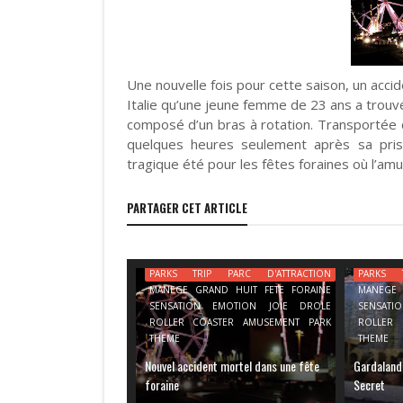
Une nouvelle fois pour cette saison, un accide
Italie qu’une jeune femme de 23 ans a trouv
composé d’un bras à rotation. Transportée d’
quelques heures seulement après sa pris
tragique été pour les fêtes foraines où l’amu
PARTAGER CET ARTICLE
PARKS TRIP PARC D'ATTRACTION
PARKS 
MANEGE GRAND HUIT FETE FORAINE
MANEGE 
SENSATION EMOTION JOIE DROLE
SENSAT
ROLLER COASTER AMUSEMENT PARK
ROLLER 
THEME
THEME
Nouvel accident mortel dans une fête
Gardaland
foraine
Secret