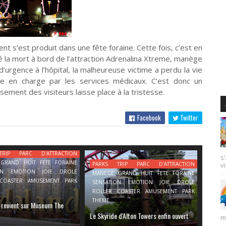
nt s’est produit dans une fête foraine. Cette fois, c’est en
é la mort à bord de l’attraction Adrenalina Xtreme, manège
urgence à l’hôpital, la malheureuse victime a perdu la vie
e en charge par les services médicaux. C’est donc un
sement des visiteurs laisse place à la tristesse.
Facebook
Twitter
TRIP PARC D'ATTRACTION
s
GRAND HUIT FETE FORAINE
PARKS TRIP PARC D'ATTRACTION
vi
ION EMOTION JOIE DROLE
MANEGE GRAND HUIT FETE FORAINE
COASTER AMUSEMENT PARK
SENSATION EMOTION JOIE DROLE
ROLLER COASTER AMUSEMENT PARK
THEME
 revient sur Museum The
Le Skyride d'Alton Towers enfin ouvert
m