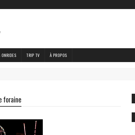
 ONRIDES
TRIP TV
À PROPOS
e foraine