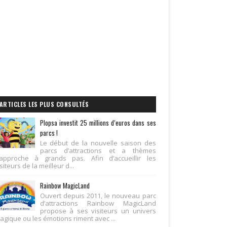
ARTICLES LES PLUS CONSULTÉS
Plopsa investit 25 millions d’euros dans ses
parcs !
Le début de la nouvelle saison des
parcs d’attractions et a thèmes
’approche à grands pas. Afin d’accueillir les
siteurs de la meilleur d...
Rainbow MagicLand
Ouvert depuis 2011, le nouveau parc
d’attractions Rainbow MagicLand
propose à ses visiteurs un univers
agique ou les émotions riment avec ...