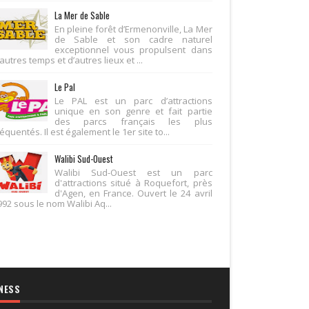
La Mer de Sable
En pleine forêt d’Ermenonville, La Mer
de Sable et son cadre naturel
exceptionnel vous propulsent dans
autres temps et d’autres lieux et ...
Le Pal
Le PAL est un parc d’attractions
unique en son genre et fait partie
des parcs français les plus
équentés. Il est également le 1er site to...
Walibi Sud-Ouest
Walibi Sud-Ouest est un parc
d'attractions situé à Roquefort, près
d'Agen, en France. Ouvert le 24 avril
992 sous le nom Walibi Aq...
NESS