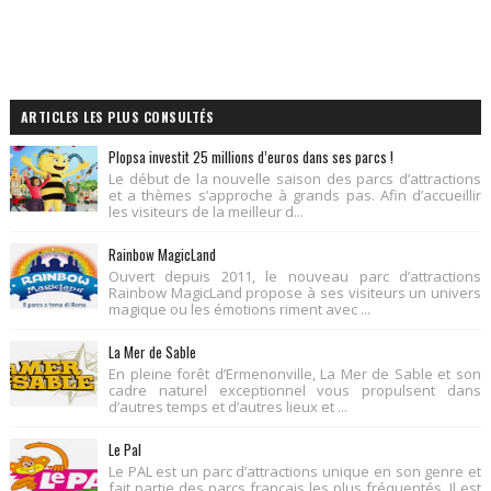
ARTICLES LES PLUS CONSULTÉS
Plopsa investit 25 millions d’euros dans ses parcs !
Le début de la nouvelle saison des parcs d’attractions
et a thèmes s’approche à grands pas. Afin d’accueillir
les visiteurs de la meilleur d...
Rainbow MagicLand
Ouvert depuis 2011, le nouveau parc d’attractions
Rainbow MagicLand propose à ses visiteurs un univers
magique ou les émotions riment avec ...
La Mer de Sable
En pleine forêt d’Ermenonville, La Mer de Sable et son
cadre naturel exceptionnel vous propulsent dans
d’autres temps et d’autres lieux et ...
Le Pal
Le PAL est un parc d’attractions unique en son genre et
fait partie des parcs français les plus fréquentés. Il est