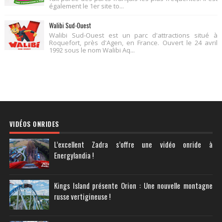
également le 1er site to...
Walibi Sud-Ouest
Walibi Sud-Ouest est un parc d'attractions situé à
Roquefort, près d'Agen, en France. Ouvert le 24 avril
1992 sous le nom Walibi Aq...
VIDÉOS ONRIDES
L’excellent Zadra s’offre une vidéo onride à
Energylandia !
Kings Island présente Orion : Une nouvelle montagne
russe vertigineuse !