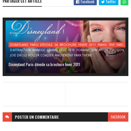
PARTAGER CET ARTICLE
Facebook
Twitter
DISNEYLAND PARIS DÉVOILE SA BROCHURE HIVER 2011 PARKS TRIP PARC
D'ATTRACTION MANEGE GRAND HUIT FETE FORAINE SENSATION EMOTION
JOIE DROLE ROLLER COASTER AMUSEMENT PARK THEME
Disneyland Paris dévoile sa brochure hiver 2011
POSTER
UN COMMENTAIRE
FACEBOOK