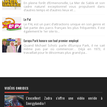
En pleine forêt d’Ermenonville, La Mer de Sable et son
cadre naturel exceptionnel vous propulsent dans
d’autres temps et d’autres lieux et ...
Le Pal
Le PAL est un parc d’attractions unique en son genre et
fait partie des parcs français les plus fréquentés. Il est
également le 1er site to...
Europa Park honore son tout premier employé
Quand Michael Scholz parle d’Europa Park, il ne sait
même pas par où commencer… Déjà en 1973, il
travaillait pour le désormais plus grand pa...
VIDÉOS ONRIDES
L’excellent Zadra s’offre une vidéo onride à
Energylandia !