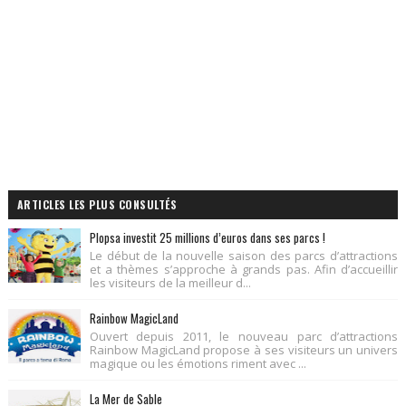
ARTICLES LES PLUS CONSULTÉS
Plopsa investit 25 millions d’euros dans ses parcs !
Le début de la nouvelle saison des parcs d’attractions
et a thèmes s’approche à grands pas. Afin d’accueillir
les visiteurs de la meilleur d...
Rainbow MagicLand
Ouvert depuis 2011, le nouveau parc d’attractions
Rainbow MagicLand propose à ses visiteurs un univers
magique ou les émotions riment avec ...
La Mer de Sable